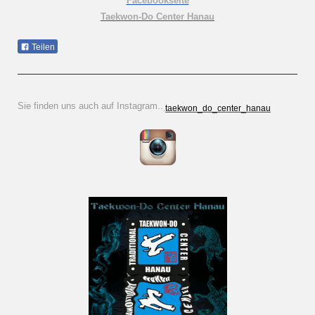
Facebookseite
Taekwon-Do Center Hanau
Teilen
Sie finden uns auch auf Instagram..
.
taekwon_do_center_hanau