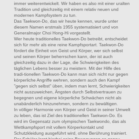
immer weiterentwickelt. Wir haben es also mit einer uralten
Tradition und gleichzeitig mit einem relativ neuen und
modernen Kampfsystem zu tun.
Das Taekwon-Do, das wir heute kennen, wurde unter
diesem Namen erstmals 1955 systematisiert und von
Generalmajor Choi Hong-Hi vorgestellt.
Wer heute traditionelles Taekwon-Do betreibt, entscheidet
sich für mehr als eine reine Kampfsportart. Taekwon-Do
fördert die Einheit von Geist und Körper, wer sich selbst
und seinen Körper beherrschen kann, der ist auch
gleichzeitig dazu in der Lage, die Schwierigkeiten des
täglichen Lebens besser zu meistern. Mit der Hilfe des
tradi-tionellen Taekwon-Do kann man sich nicht nur gegen
körperliche Angriffe wehren, sondern auch den Kampf
"gegen sich selbst" üben, indem man lernt, Schwierigkeiten
nicht auszuweichen, Ängsten durch Selbstvertrauen zu
begegnen und eigene körperliche Schwächen nicht als
unabänderlich hinzunehmen, sondern zu bewältigen.
In völliger Harmonie von Körper und Geist in seiner Umwelt
zu leben, das ist Ziel des traditionellen Taekwon-Do. Es
wird im Gegensatz zum olympischen Taekwondo, das als
Wettkampfsport mit vollem Körperkontakt und
Schutzkleidung ausgeführt wird, ohne Berührung trainiert.